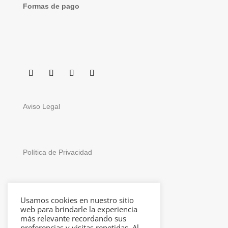
Formas de pago
Aviso Legal
Política de Privacidad
Usamos cookies en nuestro sitio
Política de Cookies
web para brindarle la experiencia
más relevante recordando sus
preferencias y visitas repetidas. Al